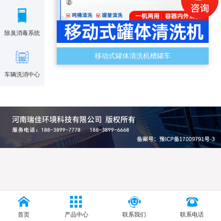
除臭消毒系统
移动式罐体清洗机槽罐车
车辆洗消中心
首页
产品中心
联系我们
联系电话